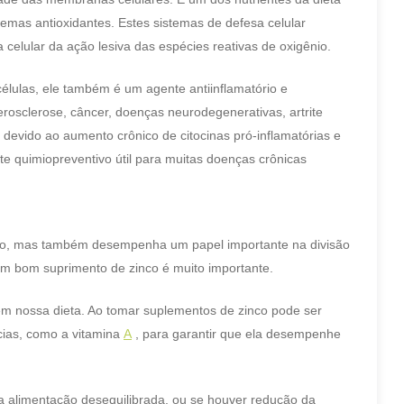
emas antioxidantes. Estes sistemas de defesa celular
celular da ação lesiva das espécies reativas de oxigênio.
élulas, ele também é um agente antiinflamatório e
erosclerose, câncer, doenças neurodegenerativas, artrite
devido ao aumento crônico de citocinas pró-inflamatórias e
te quimiopreventivo útil para muitas doenças crônicas
ico, mas também desempenha um papel importante na divisão
e um bom suprimento de zinco é muito importante.
 em nossa dieta. Ao tomar suplementos de zinco pode ser
ias, como a vitamina
A
, para garantir que ela desempenhe
a alimentação desequilibrada, ou se houver redução da