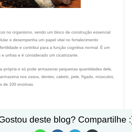
icos no organismo, sendo um bloco de construção essencial
elular e desempenha um papel vital no fortalecimento
fertilidade e contribui para a função cognitiva normal. É um
 e unhas e é considerado um cicatrizante.
ta própria e só pode armazenar pequenas quantidades dele,
armazena nos ossos, dentes, cabelo, pele, fígado, músculos,
is de 100 enzimas.
odução e fertilidade, pois aumenta em grau de ovulação
Gostou deste blog? Compartilhe :
xos . Caso contrário, a deficiência pode afetar a produção
ma produzido, levando à infertilidade.