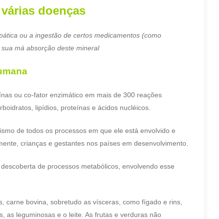
 várias doenças
pática ou a ingestão de certos medicamentos (como
 à sua má absorção deste mineral
humana
teínas ou co-fator enzimático em mais de 300 reações
idratos, lipídios, proteínas e ácidos nucléicos.
lismo de todos os processos em que ele está envolvido e
mente, crianças e gestantes nos países em desenvolvimento.
 descoberta de processos metabólicos, envolvendo esse
s, carne bovina, sobretudo as vísceras, como fígado e rins,
s, as leguminosas e o leite. As frutas e verduras não