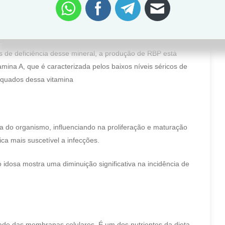
eção de RBP (Retinol Binding Protein), proteína responsável
es de deficiência desse mineral, a produção de RBP está
mina A, que é caracterizada pelos baixos níveis séricos de
equados dessa vitamina
 do organismo, influenciando na proliferação e maturação
ica mais suscetível a infecções.
idosa mostra uma diminuição significativa na incidência de
idade das membranas celulares. É um dos nutrientes da dieta