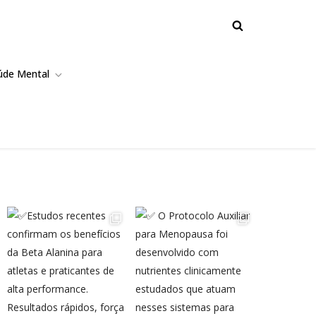
úde Mental
nças