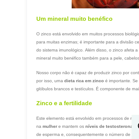
Um mineral muito benéfico
O zinco está envolvido em muitos processos biológ
para muitas enzimas; é importante para a divisão c
do sistema imunológico. Além disso, o zinco afeta a 
mineral muito benéfico também para a pele, cabelos
Nosso corpo não é capaz de produzir zinco por con
por isso, uma
dieta rica em zinco
é importante. Se 
glóbulos brancos e testículos. É componente de ma
Zinco e a fertilidade
Este elemento está envolvido em processos de repr
na
mulher
e mantem os
níveis de testosterona
bai
de esperma e, consequentemente o número de esper