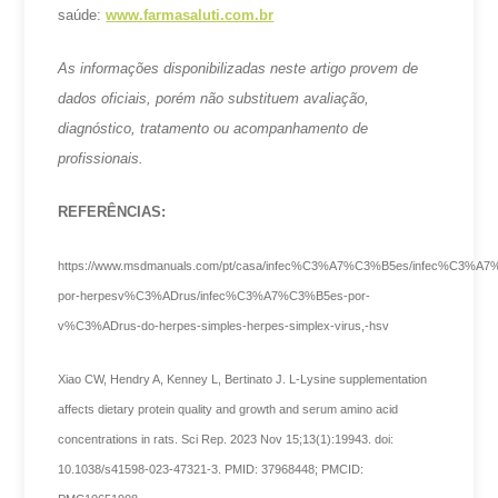
saúde:
www.farmasaluti.com.br
As informações disponibilizadas neste artigo provem de
dados oficiais, porém não substituem avaliação,
diagnóstico, tratamento ou acompanhamento de
profissionais.
REFERÊNCIAS:
https://www.msdmanuals.com/pt/casa/infec%C3%A7%C3%B5es/infec%C3%A
por-herpesv%C3%ADrus/infec%C3%A7%C3%B5es-por-
v%C3%ADrus-do-herpes-simples-herpes-simplex-virus,-hsv
Xiao CW, Hendry A, Kenney L, Bertinato J. L-Lysine supplementation
affects dietary protein quality and growth and serum amino acid
concentrations in rats. Sci Rep. 2023 Nov 15;13(1):19943. doi:
10.1038/s41598-023-47321-3. PMID: 37968448; PMCID: