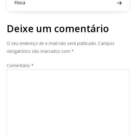
ç
Física
ã
o
d
Deixe um comentário
e
P
o
O seu endereço de e-mail não será publicado.
Campos
s
obrigatórios são marcados com
*
t
Comentário
*