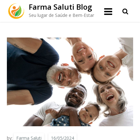
Skip
Farma Saluti Blog
to
L-Lisina: O Aminoácido da
Seu lugar de Saúde e Bem-Estar
content
Longevidade e Bem-Estar
by:
Farma Saluti