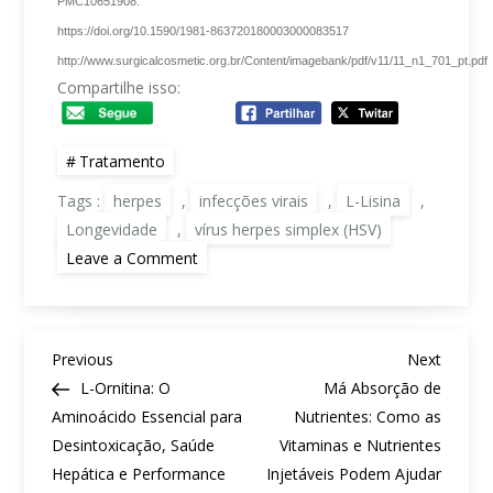
PMC10651908.
https://doi.org/10.1590/1981-863720180003000083517
http://www.surgicalcosmetic.org.br/Content/imagebank/pdf/v11/11_n1_701_pt.pdf
Compartilhe isso:
Tratamento
Tags :
herpes
,
infecções virais
,
L-Lisina
,
Longevidade
,
vírus herpes simplex (HSV)
on
Leave a Comment
L-
Lisina:
O
Aminoácido
da
N
Longevidade
Previous
Next
Previous
Next
e
a
Post
Post
L-Ornitina: O
Má Absorção de
Bem-
v
Estar
Aminoácido Essencial para
Nutrientes: Como as
e
Desintoxicação, Saúde
Vitaminas e Nutrientes
g
Hepática e Performance
Injetáveis Podem Ajudar
a