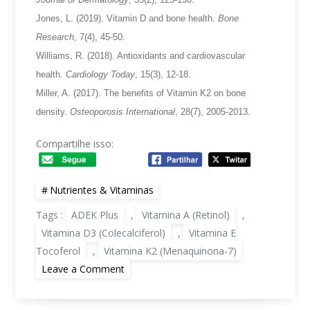
Jones, L. (2019). Vitamin D and bone health.
Bone
Research
, 7(4), 45-50.
Williams, R. (2018). Antioxidants and cardiovascular
health.
Cardiology Today
, 15(3), 12-18.
Miller, A. (2017). The benefits of Vitamin K2 on bone
density.
Osteoporosis International
, 28(7), 2005-2013.
Compartilhe isso:
Nutrientes & Vitaminas
Tags :
ADEK Plus
,
Vitamina A (Retinol)
,
Vitamina D3 (Colecalciferol)
,
Vitamina E
Tocoferol
,
Vitamina K2 (Menaquinona-7)
on
Leave a Comment
ADEK
Plus:
A
sinergia