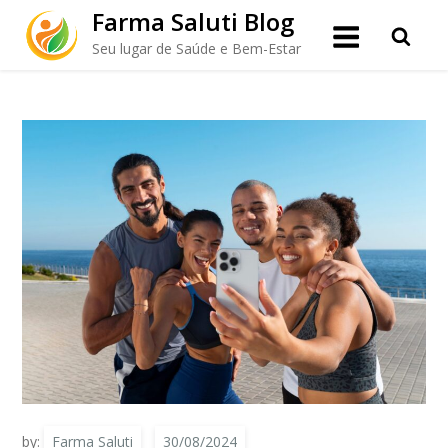
Skip
Farma Saluti Blog
to
ADEK Plus: A sinergia das vitaminas
Seu lugar de Saúde e Bem-Estar
content
lipossolúveis em um só produto
by:
Farma Saluti