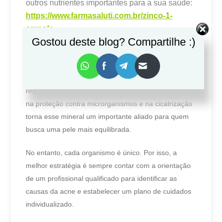
outros nutrientes importantes para a sua saúde:
https://www.farmasaluti.com.br/zinco-1-
ampola
Gostou deste blog? Compartilhe :)
O zinco é um nutriente essencial para a saúde da
pele e apresenta mecanismos de ação que podem
auxiliar no controle da acne hormonal. Seu papel na
regulação da oleosidade, no combate à inflamação,
na proteção contra microrganismos e na cicatrização
torna esse mineral um importante aliado para quem
busca uma pele mais equilibrada.
No entanto, cada organismo é único. Por isso, a
melhor estratégia é sempre contar com a orientação
de um profissional qualificado para identificar as
causas da acne e estabelecer um plano de cuidados
individualizado.