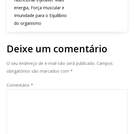
e
energia, Força muscular e
g
Imunidade para o Equilíbrio
a
ç
do organismo
ã
o
d
Deixe um comentário
e
P
o
O seu endereço de e-mail não será publicado.
Campos
s
obrigatórios são marcados com
*
t
Comentário
*