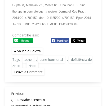
Gupta M, Mahajan VK, Mehta KS, Chauhan PS. Zinc
therapy in dermatology: a review. Dermatol Res Pract.
2014;2014:709152. doi: 10.1155/2014/709152. Epub 2014
Jul 10. PMID: 25120566; PMCID: PMC4120804.
Compartilhe isso:
Saúde e Beleza
Tags :
acne
,
acne hormonal
,
deficiência de
zinco
,
zinco
on
Leave a Comment
O
Zinco
é
um
Aliado
N
Contra
Previous
Previous
a
a
Post
Restabelecimento
Acne
v
Hormonal?
Nutricional Injetável: Mais