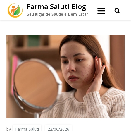
Skip
Farma Saluti Blog
to
O Zinco é um Aliado Contra a Acne
Seu lugar de Saúde e Bem-Estar
content
Hormonal?
by:
Farma Saluti