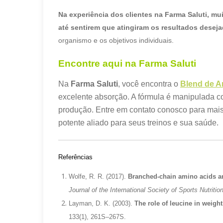
Na experiência dos clientes na Farma Saluti, m
até sentirem que atingiram os resultados desej
organismo e os objetivos individuais.
Encontre aqui na Farma Saluti
Na
Farma Saluti
, você encontra o
Blend de A
excelente absorção. A fórmula é manipulada co
produção. Entre em contato conosco para mais 
potente aliado para seus treinos e sua saúde.
Referências
Wolfe, R. R. (2017).
Branched-chain amino acids an
Journal of the International Society of Sports Nutritio
Layman, D. K. (2003).
The role of leucine in weigh
133(1), 261S–267S.