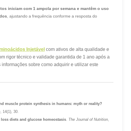
uitos iniciam com 1 ampola por semana e mantêm o uso
ados
, ajustando a frequência conforme a resposta do
minoácidos Injetável
com ativos de alta qualidade e
m rigor técnico e validade garantida de 1 ano após a
informações sobre como adquirir e utilizar este
d muscle protein synthesis in humans: myth or reality?
n
, 14(1), 30.
t loss diets and glucose homeostasis
.
The Journal of Nutrition
,