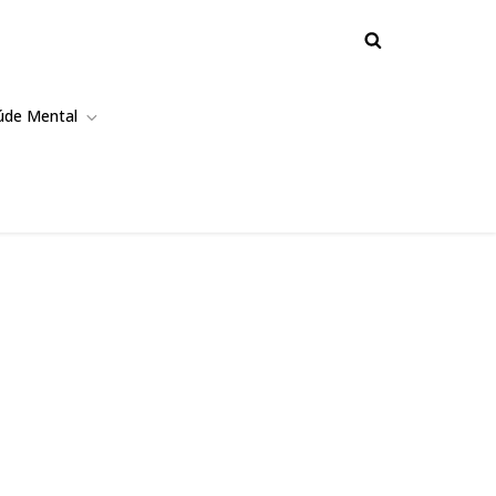
úde Mental
ecuperação Rápida