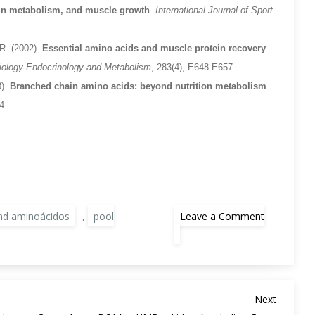
ein metabolism, and muscle growth
.
International Journal of Sport
 R. (2002).
Essential amino acids and muscle protein recovery
iology-Endocrinology and Metabolism
, 283(4), E648-E657.
8).
Branched chain amino acids: beyond nutrition metabolism
.
4.
nd aminoácidos
,
pool
Leave a Comment
on
Blend
de
Aminoácidos:
Energia,
Ganho
Muscular
Next
Next
e