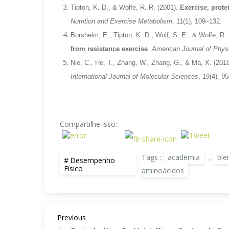
Tipton, K. D., & Wolfe, R. R. (2001).
Exercise, prot
Nutrition and Exercise Metabolism
, 11(1), 109–132.
Borsheim, E., Tipton, K. D., Wolf, S. E., & Wolfe, R.
from resistance exercise
.
American Journal of Phys
Nie, C., He, T., Zhang, W., Zhang, G., & Ma, X. (201
International Journal of Molecular Sciences
, 19(4), 95
Compartilhe isso:
Tags :
academia
,
ble
Desempenho
Físico
aminoácidos
N
Previous
Previous
a