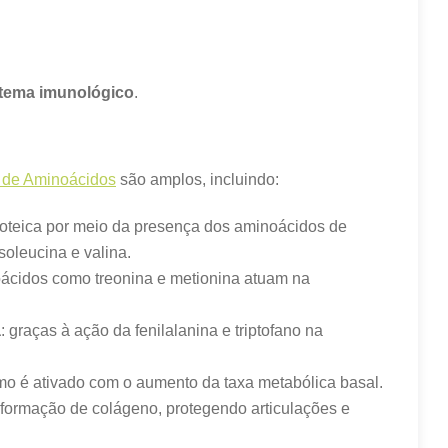
istema imunológico
.
 de Aminoácidos
são amplos, incluindo:
proteica por meio da presença dos aminoácidos de
soleucina e valina.
oácidos como treonina e metionina atuam na
a
: graças à ação da fenilalanina e triptofano na
mo é ativado com o aumento da taxa metabólica basal.
a formação de colágeno, protegendo articulações e