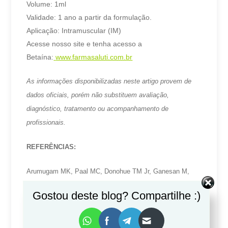
Volume: 1ml
Validade: 1 ano a partir da formulação.
Aplicação: Intramuscular (IM)
Acesse nosso site e tenha acesso a
Betaína
:
www.farmasaluti.com.br
As informações disponibilizadas neste artigo provem de
dados oficiais, porém não substituem avaliação,
diagnóstico, tratamento ou acompanhamento de
profissionais.
REFERÊNCIAS:
Arumugam MK, Paal MC, Donohue TM Jr, Ganesan M,
Osna NA, Kharbanda KK. Beneficial Effects of Betaine: A
Gostou deste blog? Compartilhe :)
Comprehensive Review.
Biology (Basel)
. 2021;10(6):456.
Published 2021 May 22. doi:10.3390/biology10060456