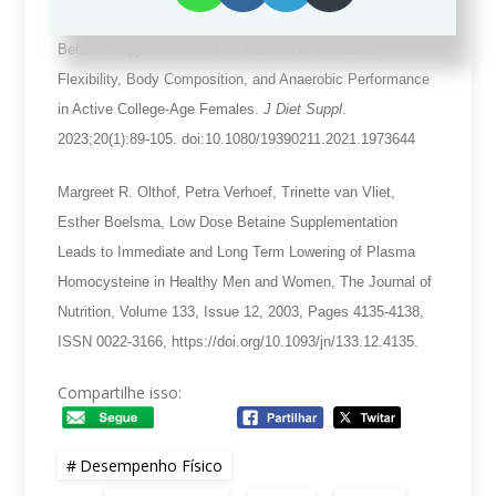
Waldman HS, Bryant AR, McAllister MJ. Effects of
Betaine Supplementation on Markers of Metabolic
Flexibility, Body Composition, and Anaerobic Performance
in Active College-Age Females.
J Diet Suppl
.
2023;20(1):89-105. doi:10.1080/19390211.2021.1973644
Margreet R. Olthof, Petra Verhoef, Trinette van Vliet,
Esther Boelsma, Low Dose Betaine Supplementation
Leads to Immediate and Long Term Lowering of Plasma
Homocysteine in Healthy Men and Women, The Journal of
Nutrition, Volume 133, Issue 12, 2003, Pages 4135-4138,
ISSN 0022-3166, https://doi.org/10.1093/jn/133.12.4135.
Compartilhe isso:
Desempenho Físico