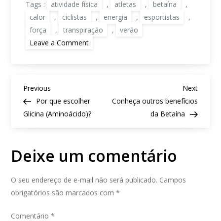
Tags :
atividade física
,
atletas
,
betaína
,
calor
,
ciclistas
,
energia
,
esportistas
,
força
,
transpiração
,
verão
on
Leave a Comment
O
papel
da
Betaína
na
N
atividade
Previous
Next
Previous
Next
física,
a
Post
Post
Por que escolher
Conheça outros benefícios
principalmente
v
no
Glicina (Aminoácido)?
da Betaína
e
Calor
g
a
Deixe um comentário
ç
ã
o
O seu endereço de e-mail não será publicado.
Campos
d
obrigatórios são marcados com
*
e
P
Comentário
o
*