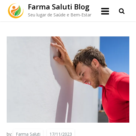
Skip
Farma Saluti Blog
to
O papel da Betaína na atividade
Seu lugar de Saúde e Bem-Estar
content
física, principalmente no Calor
by:
Farma Saluti