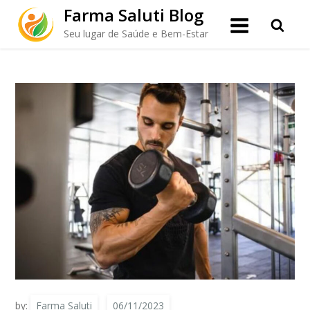
Skip
Farma Saluti Blog
to
Por que escolher Glicina
Seu lugar de Saúde e Bem-Estar
content
(Aminoácido)?
by:
Farma Saluti