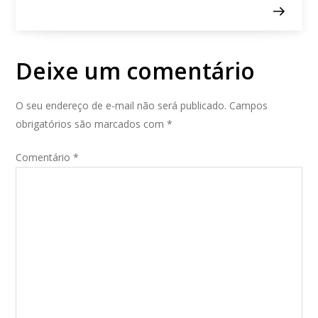
a
ç
ã
o
Deixe um comentário
d
e
P
O seu endereço de e-mail não será publicado.
Campos
o
obrigatórios são marcados com
*
s
t
Comentário
*