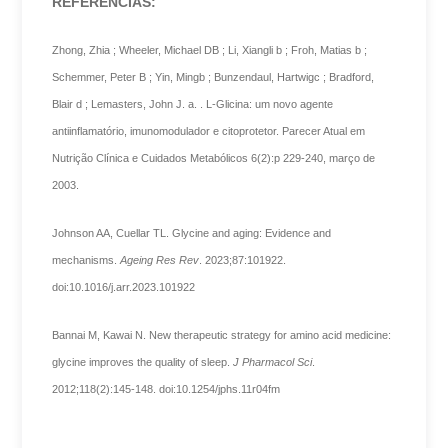
REFERÊNCIAS:
Zhong, Zhia ; Wheeler, Michael DB ; Li, Xiangli b ; Froh, Matias b ;
Schemmer, Peter B ; Yin, Mingb ; Bunzendaul, Hartwigc ; Bradford,
Blair d ; Lemasters, John J. a. . L-Glicina: um novo agente
antiinflamatório, imunomodulador e citoprotetor. Parecer Atual em
Nutrição Clínica e Cuidados Metabólicos 6(2):p 229-240, março de
2003.
Johnson AA, Cuellar TL. Glycine and aging: Evidence and
mechanisms.
Ageing Res Rev
. 2023;87:101922.
doi:10.1016/j.arr.2023.101922
Bannai M, Kawai N. New therapeutic strategy for amino acid medicine:
glycine improves the quality of sleep.
J Pharmacol Sci
.
2012;118(2):145-148. doi:10.1254/jphs.11r04fm