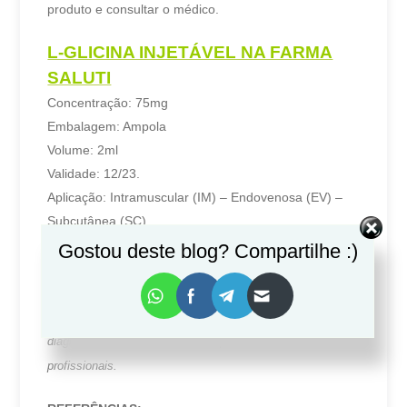
produto e consultar o médico.
L-GLICINA INJETÁVEL NA FARMA
SALUTI
Concentração: 75mg
Embalagem: Ampola
Volume: 2ml
Validade: 12/23.
Aplicação: Intramuscular (IM) – Endovenosa (EV) –
Subcutânea (SC)
Acesse nosso site e tenha acesso a
L-
Gostou deste blog? Compartilhe :)
Glicina
:
www.farmasaluti.com.br
As informações disponibilizadas neste artigo provem de
dados oficiais, porém não substituem avaliação,
diagnóstico, tratamento ou acompanhamento de
profissionais.