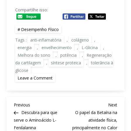
Compartilhe isso:
Desempenho Físico
Tags :
anti-inflamatória
,
colágeno
,
energia
,
envelhecimento
,
L-Glicina
,
Melhora do sono
,
potência
,
Regeneração
da cartilagem
,
síntese proteica
,
tolerância à
glicose
on
Leave a Comment
Por
que
escolher
Glicina
(Aminoácido)?
N
Previous
Next
Previous
Next
a
Post
Post
Descubra para que
O papel da Betaína na
v
serve o Aminoácido L-
atividade física,
e
Fenilalanina
principalmente no Calor
g