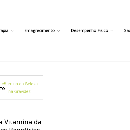
rapia
Emagrecimento
Desempenho Físico
Sa
NTO
 a Vitamina da
 os Benefícios