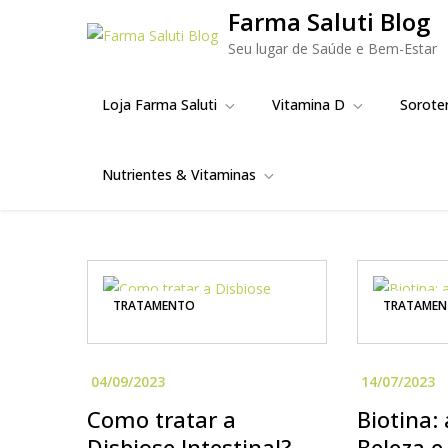
Skip
Farma Saluti Blog
to
Seu lugar de Saúde e Bem-Estar
content
Loja Farma Saluti
Vitamina D
Sorote
Nutrientes & Vitaminas
TRATAMENTO
TRATAME
Como tratar a
Biotina:
Disbiose Intestinal?
Beleza e