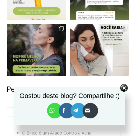
Pesquisar
VER MAIS
Seguir no Instagram
Gostou deste blog? Compartilhe :)
PESQUISAR
O Zinco é um Aliado Contra a Acne