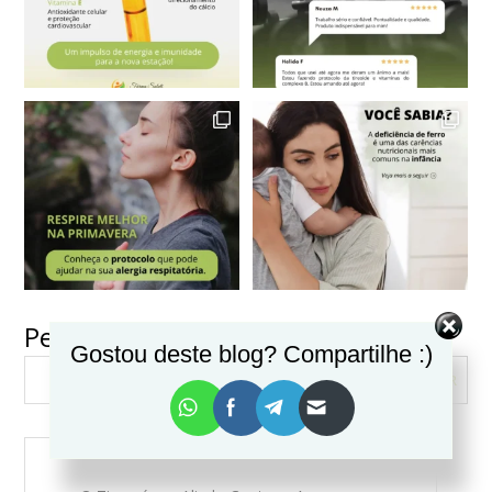
Pesquisar
Gostou deste blog? Compartilhe :)
VER MAIS
Seguir no Instagram
PESQUISAR