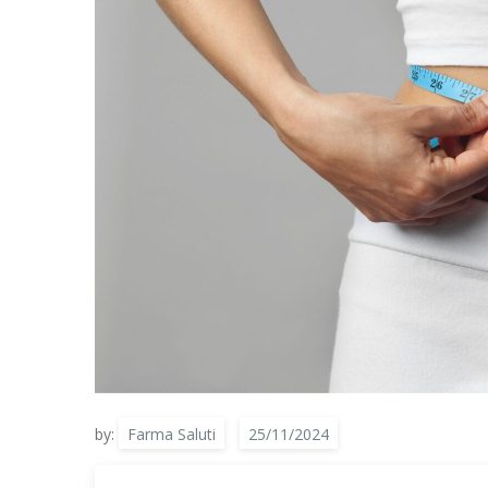
by:
Farma Saluti