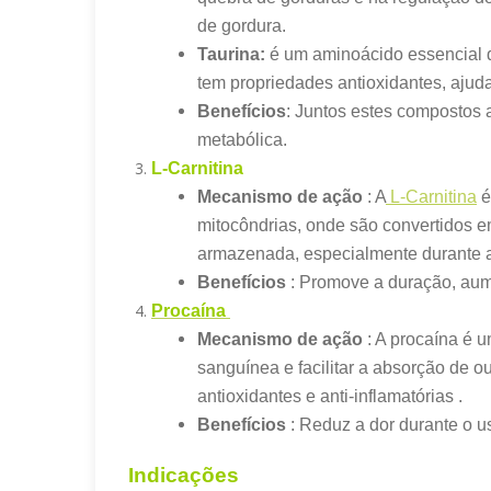
de gordura.
Taurina:
é um aminoácido essencial q
tem propriedades antioxidantes, ajuda
Benefícios
: Juntos estes compostos
metabólica.
L-Carnitina
Mecanismo de ação
: A
L-Carnitina
é
mitocôndrias, onde são convertidos em 
armazenada, especialmente durante at
Benefícios
: Promove a duração, aume
Procaína
Mecanismo de ação
: A procaína é u
sanguínea e facilitar a absorção de o
antioxidantes e anti-inflamatórias .
Benefícios
: Reduz a dor durante o u
Indicações