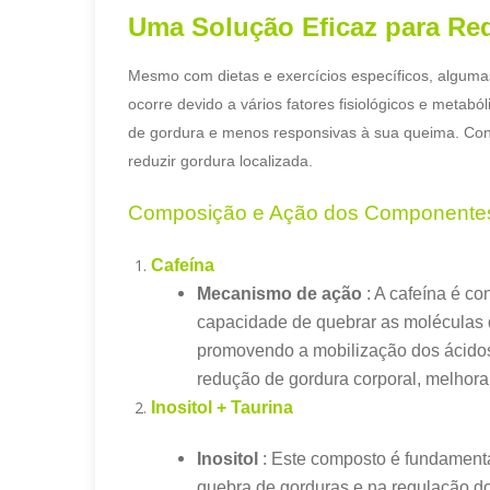
Uma Solução Eficaz para Re
Mesmo com dietas e exercícios específicos, algumas
ocorre devido a vários fatores fisiológicos e meta
de gordura e menos responsivas à sua queima. Co
reduzir gordura localizada.
Composição e Ação dos Componente
Cafeína
Mecanismo de ação
: A cafeína é co
capacidade de quebrar as moléculas 
promovendo a mobilização dos ácidos 
redução de gordura corporal, melhora
Inositol + Taurina
Inositol
: Este composto é fundamenta
quebra de gorduras e na regulação do