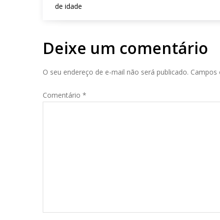
de idade
g
a
ç
ã
Deixe um comentário
o
d
O seu endereço de e-mail não será publicado.
Campos 
e
P
Comentário
o
*
s
t