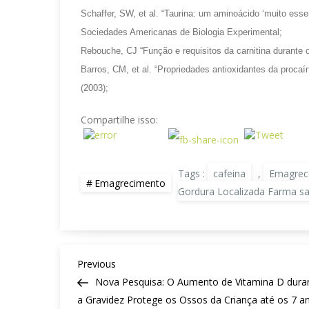
Schaffer, SW, et al. “Taurina: um aminoácido ‘muito esse
Sociedades Americanas de Biologia Experimental;
Rebouche, CJ “Função e requisitos da carnitina durante o
Barros, CM, et al. “Propriedades antioxidantes da procaí
(2003);
Compartilhe isso:
Tags :
cafeina
,
Emagrec
Emagrecimento
Gordura Localizada Farma sal
N
Previous
Previous
a
Post
Nova Pesquisa: O Aumento de Vitamina D dura
v
a Gravidez Protege os Ossos da Criança até os 7 a
e