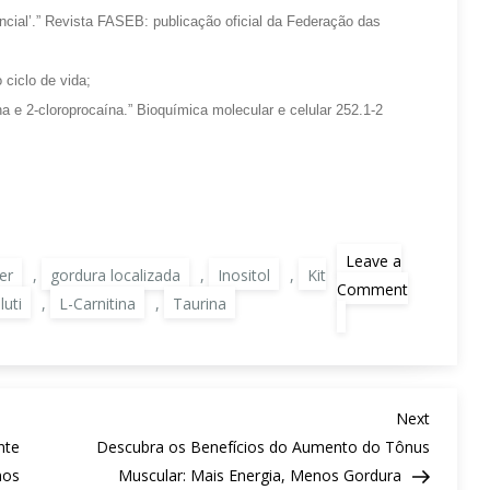
ncial’.” Revista FASEB: publicação oficial da Federação das
 ciclo de vida;
na e 2-cloroprocaína.” Bioquímica molecular e celular 252.1-2
Leave a
er
,
gordura localizada
,
Inositol
,
Kit
Comment
uti
,
L-Carnitina
,
Taurina
on
Uma
Solução
Eficaz
para
Redução
de
Next
Next
Gordura
Post
nte
Descubra os Benefícios do Aumento do Tônus
Localizada
nos
Muscular: Mais Energia, Menos Gordura