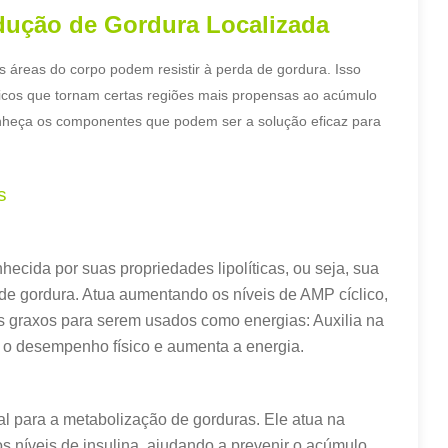
dução de Gordura Localizada
 áreas do corpo podem resistir à perda de gordura. Isso
bólicos que tornam certas regiões mais propensas ao acúmulo
nheça os componentes que podem ser a solução eficaz para
s
nhecida por suas propriedades lipolíticas, ou seja, sua
de gordura. Atua aumentando os níveis de AMP cíclico,
graxos para serem usados ​​como energias: Auxilia na
 o desempenho físico e aumenta a energia.
l para a metabolização de gorduras. Ele atua na
s níveis de insulina, ajudando a prevenir o acúmulo