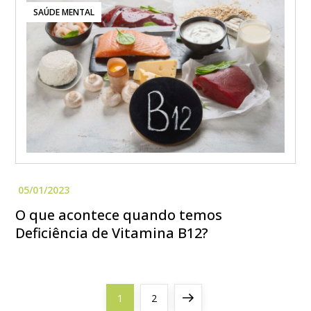
SAÚDE MENTAL
O que acontece quando temos
Deficiência de Vitamina B12?
P
Page
Page
Next
1
2
a